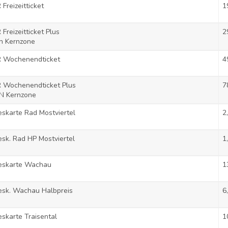
Freizeitticket
1
Freizeitticket Plus
2
n Kernzone
 Wochenendticket
4
 Wochenendticket Plus
7
N Kernzone
skarte Rad Mostviertel
2
sk. Rad HP Mostviertel
1
eskarte Wachau
1
esk. Wachau Halbpreis
6
skarte Traisental
1