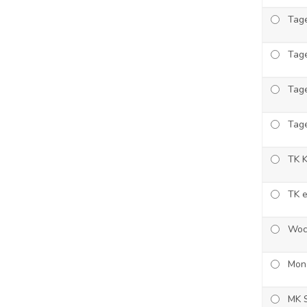
Tage
Tage
Tage
Tag
TK K
TK e
Woc
Mona
MK 