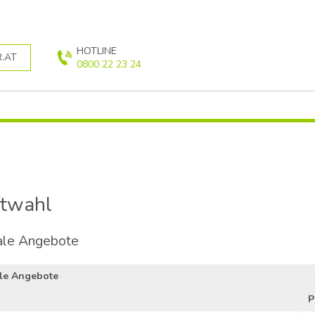
HOTLINE
.AT
0800 22 23 24
etwahl
ale Angebote
le Angebote
P