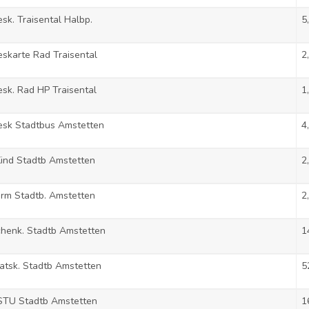
sk. Traisental Halbp.
5
skarte Rad Traisental
2
sk. Rad HP Traisental
1
esk Stadtbus Amstetten
4
ind Stadtb Amstetten
2
rm Stadtb. Amstetten
2
henk. Stadtb Amstetten
1
tsk. Stadtb Amstetten
5
STU Stadtb Amstetten
1