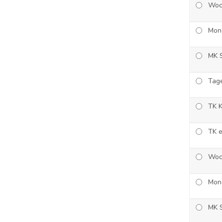
Woc
Mona
MK 
Tage
TK K
TK e
Woc
Mona
MK 