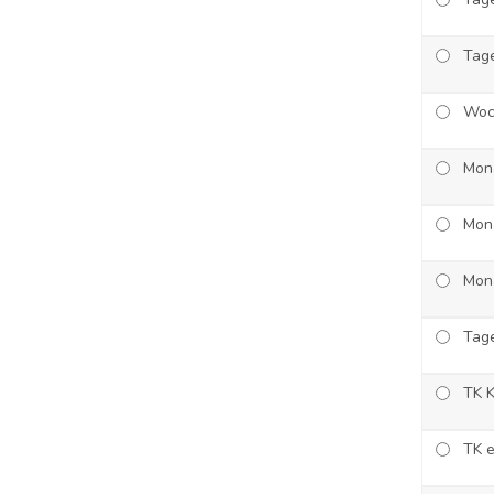
Tage
Woc
Mona
Mona
Mon
Tag
TK K
TK e