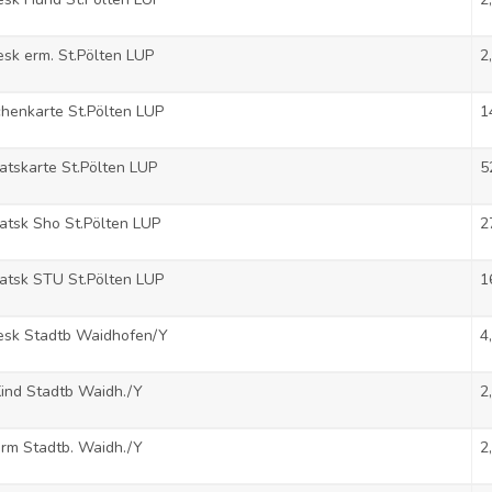
sk erm. St.Pölten LUP
2
henkarte St.Pölten LUP
1
tskarte St.Pölten LUP
5
tsk Sho St.Pölten LUP
2
atsk STU St.Pölten LUP
1
esk Stadtb Waidhofen/Y
4
ind Stadtb Waidh./Y
2
rm Stadtb. Waidh./Y
2